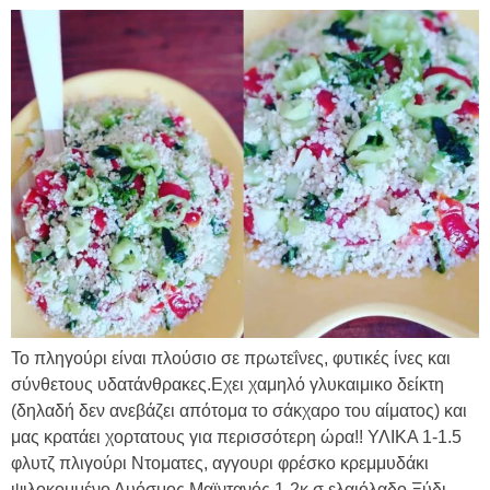
Το πληγούρι είναι πλούσιο σε πρωτεΐνες, φυτικές ίνες και
σύνθετους υδατάνθρακες.Εχει χαμηλό γλυκαιμικο δείκτη
(δηλαδή δεν ανεβάζει απότομα το σάκχαρο του αίματος) και
μας κρατάει χορτατους για περισσότερη ώρα!! ΥΛΙΚΑ 1-1.5
φλυτζ πλιγούρι Ντοματες, αγγουρι φρέσκο κρεμμυδάκι
ψιλοκομμένο Δυόσμος Μαϊντανός 1-2κ.σ ελαιόλαδο Ξύδι