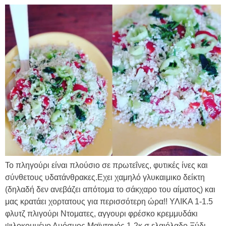
Το πληγούρι είναι πλούσιο σε πρωτεΐνες, φυτικές ίνες και
σύνθετους υδατάνθρακες.Εχει χαμηλό γλυκαιμικο δείκτη
(δηλαδή δεν ανεβάζει απότομα το σάκχαρο του αίματος) και
μας κρατάει χορτατους για περισσότερη ώρα!! ΥΛΙΚΑ 1-1.5
φλυτζ πλιγούρι Ντοματες, αγγουρι φρέσκο κρεμμυδάκι
ψιλοκομμένο Δυόσμος Μαϊντανός 1-2κ.σ ελαιόλαδο Ξύδι